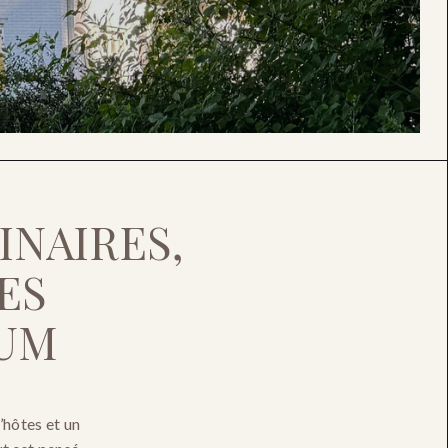
NAIRES, 
S 
IUM
hôtes et un 